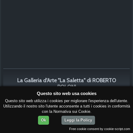
La Galleria d'Arte "La Saletta" di ROBERTO
POLONI
Via Tripoli, 4
Questo sito web usa cookies
31044 - Montebelluna - Treviso - Italia
Questo sito web utilizza i cookies per migliorare l'esperienza dell'utente.
Tel. 0423 605691
Utilizzando il nostro sito l'utente acconsente a tutti i cookies in conformità
con la Normativa sui Cookie.
E-Mail:
info@artepoloni.com
Ok
Leggi la Policy
Free cookie consent by cookie-script.com